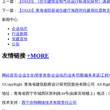
上一篇：
【QIAD】《住宅建筑全电气化设计标准化研究》课
下一篇：
【QIAD】青海省院获省住建厅海西州住建局抗震救灾
新闻中心
企业动态
行业新闻
党建宣传
公告
友情链接
+
MORE
网站首页
|
企业文化
|
荣誉资质
|
企业动态
|
业务范围
|
服务承诺
|
工程
©CopyRight 青海省建筑勘察设计研究院股份有限公司 All Rights R
地址：青海省西宁市城西区胜利路34号(如家宾馆楼上) 电话：0971-
技术支持：
西宁亦翔网络技术有限责任公司