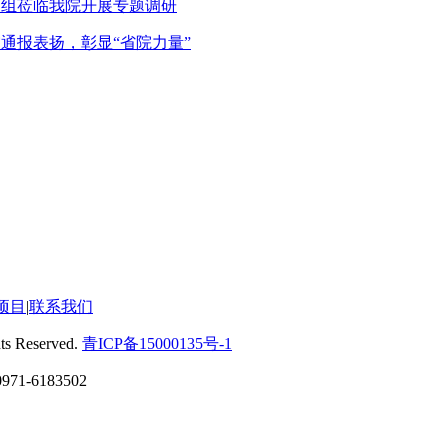
题组莅临我院开展专题调研
通报表扬，彰显“省院力量”
项目
|
联系我们
eserved.
青ICP备15000135号-1
6183502