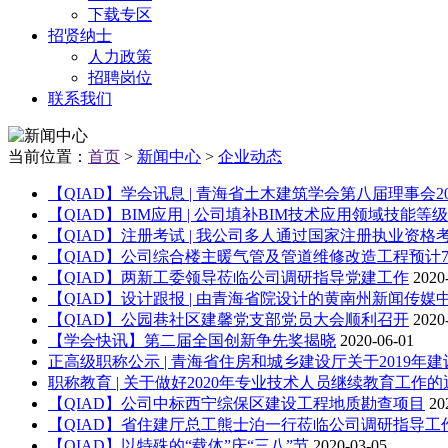
下载专区
招贤纳士
人力政策
招聘岗位
联系我们
当前位置：
首页
>
新闻中心
>
企业动态
【QIAD】学会讯息 | 青海省土木建筑学会第八届理事会20
【QIAD】BIM应用 | 公司填补BIM技术应用领域技能等级
【QIAD】注册考试 | 我公司多人通过国家注册执业资格考试
【QIAD】公司综合楼主暖气管及管道维修改造工程预计7月
【QIAD】两新工委领导莅临公司调研指导党建工作
2020
【QIAD】设计跟报 | 由青海省院设计的黄南州新闻传媒中
【QIAD】公园巷社区建馨党支部党员大会顺利召开
2020
【学会快讯】第二届全国创新争先奖揭晓
2020-06-01
正高级职称公示 | 青海省住房和城乡建设厅关于2019年建
职称教育 | 关于做好2020年专业技术人员继续教育工作的通
【QIAD】公司中标西宁综保区建设工程地质勘查项目
20
【QIAD】省住建厅总工熊士泊一行莅临公司调研指导工
【QIAD】以特殊的“载体”庆“三八”节
2020-03-05