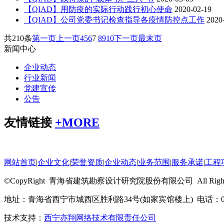
【QIAD】用防疫的实际行动践行初心使命
2020-02-19
【QIAD】公司党委书记检查指导各疫情防控点工作
2020
共210条
第一页
上一页
4
5
6
7
8
9
10
下一页
最末页
新闻中心
企业动态
行业新闻
党建宣传
公告
友情链接
+
MORE
网站首页
|
企业文化
|
荣誉资质
|
企业动态
|
业务范围
|
服务承诺
|
工程
©CopyRight 青海省建筑勘察设计研究院股份有限公司 All Rights R
地址：青海省西宁市城西区胜利路34号(如家宾馆楼上) 电话：0971-
技术支持：
西宁亦翔网络技术有限责任公司