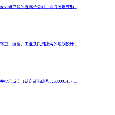
计研究院的直属子公司，青海省建筑勘...
卫、道路、工业及民用建筑的规划设计...
准成立（认定证书编号F263000141）...