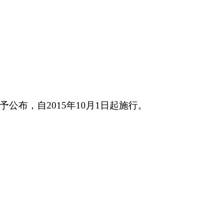
予公布，自
2015
年
10
月
1
日起施行。