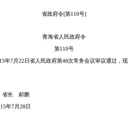
省政府令
[
第
110
号
]
青海省人民政府令
第
110
号
15
年
7
月
22
日省人民政府第
48
次常务会议审议通过，现
省长 郝鹏
15
年
7
月
28
日