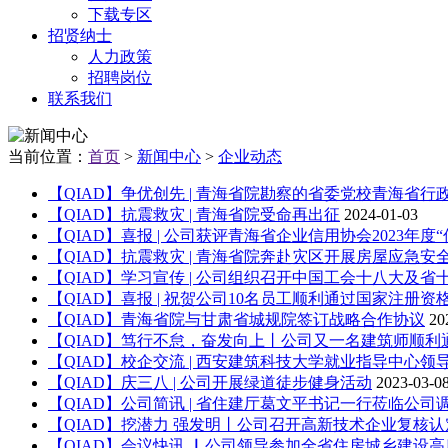
下载专区
招贤纳士
人力政策
招聘岗位
联系我们
当前位置：
首页
>
新闻中心
>
企业动态
【QIAD】争优创先 | 青海省院勘察的省委党校青海省行
【QIAD】抗震救灾 | 青海省院受命再出征
2024-01-03
【QIAD】喜报 | 公司获评青海省企业信用协会2023年度“优
【QIAD】抗震救灾 | 青海省院奔赴灾区开展房屋应急安全评
【QIAD】学习宣传 | 公司组织召开中国工会十八大及省
【QIAD】喜报 | 祝贺公司10名员工顺利通过国家注册资格考
【QIAD】青海省院与甘肃省城规院签订战略合作协议
20
【QIAD】笃行不怠，奋发向上丨公司又一名建筑师顺利通
【QIAD】校企交流 | 西安建筑科技大学就业指导中心领导
【QIAD】庆三八 | 公司开展绿道徒步健身活动
2023-03-0
【QIAD】公司简讯 | 省住建厅葛文平书记一行莅临公司调
【QIAD】挖潜力 强发明丨公司召开高新技术企业复核认定
【QIAD】会议快讯 ▏公司领导参加全省住房城乡建设高质