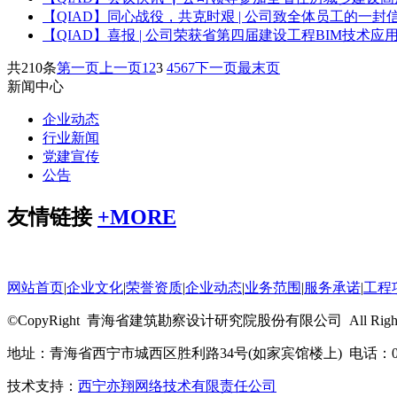
【QIAD】同心战役，共克时艰 | 公司致全体员工的一封
【QIAD】喜报 | 公司荣获省第四届建设工程BIM技术应用
共210条
第一页
上一页
1
2
3
4
5
6
7
下一页
最末页
新闻中心
企业动态
行业新闻
党建宣传
公告
友情链接
+
MORE
网站首页
|
企业文化
|
荣誉资质
|
企业动态
|
业务范围
|
服务承诺
|
工程
©CopyRight 青海省建筑勘察设计研究院股份有限公司 All Rights R
地址：青海省西宁市城西区胜利路34号(如家宾馆楼上) 电话：0971-
技术支持：
西宁亦翔网络技术有限责任公司